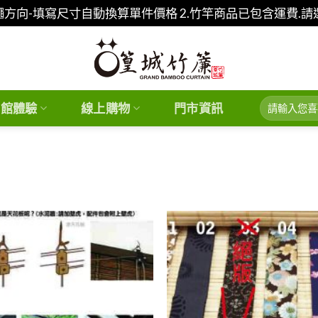
繩方向-填寫尺寸自動換算單件價格 2.竹竿商品已包含運費.
搜
化館體驗
線上購物
門市資訊
尋
關
鍵
字:
Add to
wishlist