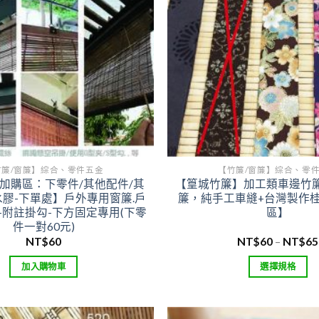
竹簾/窗簾】綜合、零件五金
【竹簾/窗簾】綜合、零
加購區：下零件/其他配件/其
【篁城竹簾】加工類車邊竹
水膠-下單處】戶外專用窗簾.戶
簾，純手工車縫+台灣製作
-附註掛勾-下方固定專用(下零
區】
件一對60元)
NT$
60
NT$
60
–
NT$
65
加入購物車
選擇規格
此
產