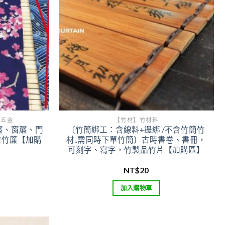
件五金
【竹材】竹材料
簾、窗簾、門
〔竹簡綁工：含線料+邊綁 /不含竹簡竹
桂竹簾【加購
材..需同時下單竹簡〕古時書卷、書冊，
可刻字、寫字，竹製品竹片【加購區】
價
NT$
20
格
範
加入購物車
圍：
NT$60
到
NT$65