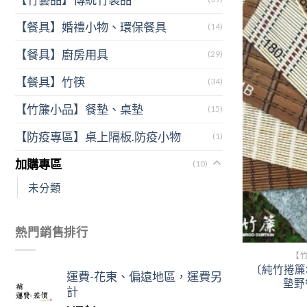
【餐具】婚禮小物、環保餐具
(14)
【餐具】廚房用具
(29)
【餐具】竹筷
(34)
【竹簾小品】餐墊、桌墊
(15)
【防疫專區】桌上隔板.防疫小物
(1)
加購專區
(10)
未分類
熱門銷售排行
【
〔純竹捲簾3
運費-花東、偏遠地區，運費另
墊野
計