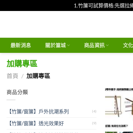
1.竹簾可試算價格:先選拉
Skip
to
content
最新消息
關於篁城
商品資訊
文
加購專區
首頁
/
加購專區
商品分類
【竹簾/窗簾】戶外抗潮系列
(4)
【竹簾/窗簾】透光效果好
(9)