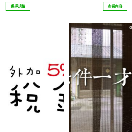
範
選擇規格
查看內容
圍：
NT$60
此
到
產
NT$170
品
有
多
種
Add to
wishlist
款
式。
可
在
產
品
頁
面
選
擇
選