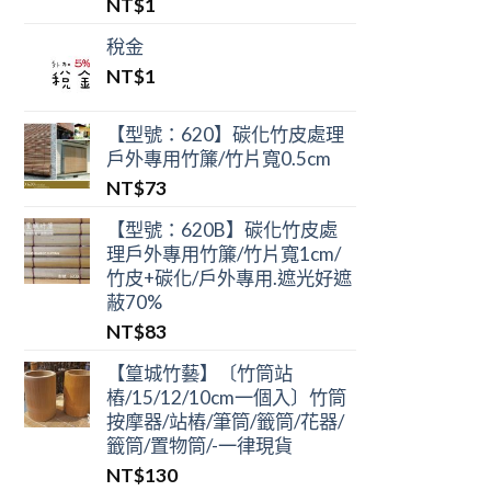
NT$
1
稅金
NT$
1
【型號：620】碳化竹皮處理
戶外專用竹簾/竹片寬0.5cm
NT$
73
【型號：620B】碳化竹皮處
理戶外專用竹簾/竹片寬1cm/
竹皮+碳化/戶外專用.遮光好遮
蔽70%
NT$
83
【篁城竹藝】〔竹筒站
樁/15/12/10cm一個入〕竹筒
按摩器/站樁/筆筒/籤筒/花器/
籤筒/置物筒/-一律現貨
NT$
130