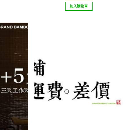
加入購物車
Add to
Add to
wishlist
wishlist