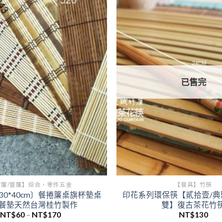
品
有
多
種
Add to
wishlist
款
式。
可
已售完
在
產
品
頁
面
選
擇
選
項
竹簾/窗簾】綜合、零件五金
【餐具】竹筷
0*40cm〕餐捲簾桌旗杯墊桌
印花系列環保筷【貳拾壹/典雅
餐墊天然台灣桂竹製作
雙】復古茶花竹
價
NT$
60
–
NT$
170
NT$
130
格