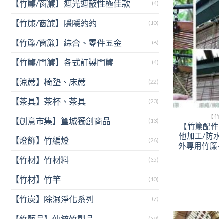
【竹簾/窗簾】遮光遮蔽性極佳款
(4)
【竹簾/窗簾】隱隱約約
(10)
【竹簾/窗簾】綜合、零件五金
(6)
【竹簾/門簾】各式訂製門簾
(4)
【涼蓆】椅墊、床蓆
(22)
【茶具】茶杯、茶具
(23)
【
【創意市集】篁城獨創商品
(13)
【竹簾配件
他加工/防
【燈飾】竹編燈
(26)
外專用竹簾
【竹材】竹材料
(35)
【竹材】竹竿
(10)
【竹炭】除濕淨化系列
(7)
【竹藝品】傳統竹製品
(39)