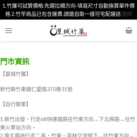
1.竹簾可試算價格:先選拉繩方向-填寫尺寸自動換算單件價
格 2.竹竿商品已包含運費.請選自取一樣可宅配運送
關閉
Skip
to
content
門市資訊
【篁城竹簾】
新竹縣竹東鎮仁愛路370巷31號
【自行開車】
1.新竹出發‧行走68快速道路往竹東方向→下北興路→往竹
東火車站方向。
2.南北兩地行走二高‧竹東‧芎林交流道下→往竹東方向→