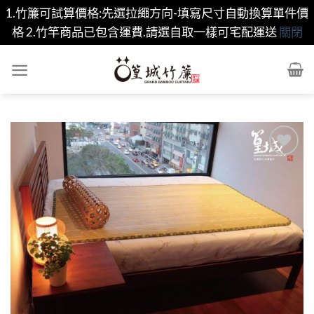
1.竹簾可試算價格:先選拉繩方向-填寫尺寸自動換算單件價
格 2.竹竿商品已包含運費.請選自取一樣可宅配運送
關閉
Skip
to
content
Add to
wishlist