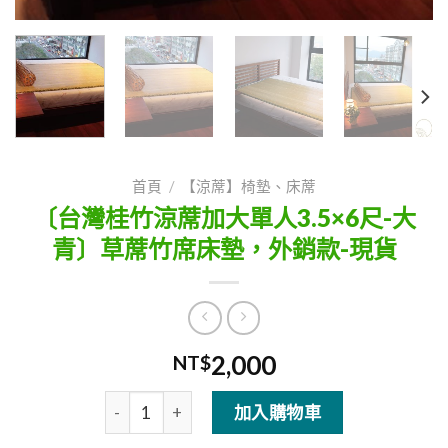
首頁
/
【涼蓆】椅墊、床蓆
〔台灣桂竹涼蓆加大單人3.5×6尺-大
青〕草蓆竹席床墊，外銷款-現貨
2,000
NT$
〔台灣桂竹涼蓆加大單人3.5x6尺-大青〕草蓆竹
加入購物車