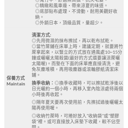
◎精緻和風車邊‧帶來涼夏的味道。
◎底部貼布處理‧不滑動，耐用美觀好收
納。
◎外銷日本，頂級品質，量超少。
清潔方式:
◎先用微濕的抹布擦拭，再以乾布拭乾。
◎當竹蓆鋪在床單上時，建議定期，就要將竹
蓆拿起來，以豎立的方式放在通風處10~15分
鐘或曬曬太陽殺菌(最好的方式還要讓涼蓆曬
太陽喔)。而墊在下面的床單應直接清洗，避
免灰塵堆積，再用吸塵器或滾輪膠紙清潔床
鋪。
保養方式
換季收納：
◎換季收藏時，可以擦拭乾淨後以
Maintain
日光曬約一個小時，再移入室內陰涼處待兩個
小時後再收起。
◎隔年夏天要再次使用前，先擦拭過後曬曬太
陽再使用喔。
◎收納竹蓆時，可捲好放入”收納袋”或”塑膠
袋”裡。或可直接放入床墊下收藏，較不佔空
間。