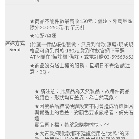
★商品不論件數最高收150元；偏遠、外島地區
除外200-250元..竹竿另計
★宅配/貨運
運送方式
(竹簾一律結帳後製做，無貨到付款.涼蓆/現成規
Send
格品可貨到付款:180元.貨到付款官網下單選
ATM並在”備註欄”備註，或電訂購03-5956965.)
★商品沒有送上樓的服務，星期日不寄送.請注
意，3Q。
★ 請注意：此產品為天然製品，故每件商品
的顏色、形狀均有差異，為自然現象。
★因螢幕品牌或硬體設定不同會造成竹簾圖片
與實品上的色差，對顏色要求嚴格者，請先看
過
實品再下標，希望您購物愉快。^^
★大青款/碳化款都不建議使用在”太軟”的床