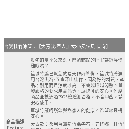
台灣桂竹涼蓆：【大青款/單人加大3.5尺*6尺-直向】
炙熱的夏季又來到，悶熱黏黏的睡眠讓您展轉
難眠嗎？
篁城竹簾已幫您的夏天作好準備，篁城
竹蓆選
用台灣尖石/五峰深山桂竹，因為好的材質，產
品才耐用而且涼度才高，不會越睡越悶熱。篁
城嚴格的要求產品品質，讓您睡的安心。竹蓆
商品全數通過”SGS檢驗測合格，不含甲醛，請
安心使用。
篁城竹簾呵護您與您家人的健康。希望您睡得
安心。
商品描述
大青款：選用台灣新竹縣尖石、五峰鄉，桂竹”
Feature