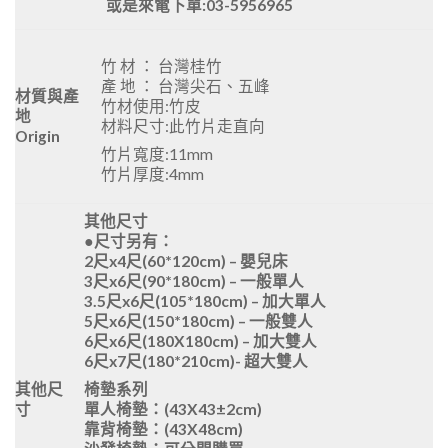
或是來電下單:03-5956965
竹 材 ： 台灣桂竹
產 地 ： 台灣尖石、五峰
材質與產
竹材使用:竹皮
地
材料尺寸:此竹片走直向
Origin
竹片寬度:11mm
竹片厚度:4mm
其他尺寸
●尺寸另有：
2尺x4尺(60*120cm) – 嬰兒床
3尺x6尺(90*180cm) – 一般單人
3.5尺x6尺(105*180cm) – 加大單人
5尺x6尺(150*180cm) – 一般雙人
6尺x6尺(180X180cm) – 加大雙人
6尺x7尺(180*210cm)- 超大雙人
椅墊系列
其他尺
單人椅墊：(43X43±2cm)
寸
靠背椅墊：(43X48cm)