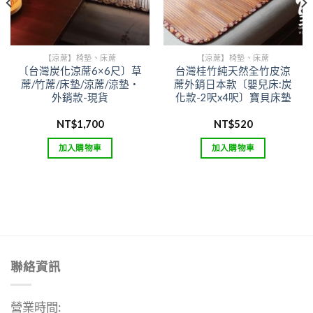
【涼蓆】椅墊、床蓆
【涼蓆】椅墊、床蓆
〔台灣炭化涼蓆6×6尺〕草
台灣桂竹純天然全竹皮涼
蓆/竹蓆/床墊/涼蓆/涼墊‧
蓆外銷日本款〔嬰兒床:炭
外銷款-現貨
化款-2呎x4呎〕寶貝床墊
NT$
1,700
NT$
520
加入購物車
加入購物車
聯絡資訊
營業時間: