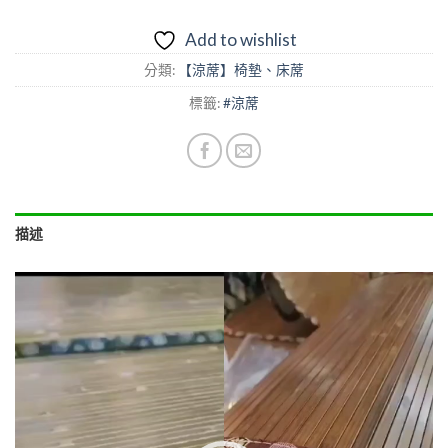
Add to wishlist
分類:
【涼蓆】椅墊、床蓆
標籤:
#涼蓆
描述
視
訊
播
放
器