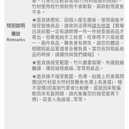
墊，竹蓆也比較容易壞(竹材料脫膠的問題)，
竹材使用桂竹很耐用不會斷裂，兩款耐用度差
不多。
★退貨換需知：因個人衛生關係，使用過後不
特別說明
接受退換商品，請收到涼蓆時
請先檢查
【賣場
出貨前都一定有請師傅一件一件檢查過商品才
備註
寄出，但畢竟純手工檢查，旺季時不只是檢查
Remarks
一、兩件商品，難免會有疏失，請您的體諒，
相關瑕疵品篁城會全權負責。當您收到瑕疵商
品的時候，請儘快與我們連絡】。
★退貨換接受範圍‧竹片嚴重裂開、布邊脫線
離譜、運送過程磨損…等等瑕疵品。
★退貨換不接受範圍‧色澤、紋路上的差異問
題(因竹材是天然材質難免色澤上有差異)、睡
不習慣(因寬版竹蓆會比較硬，或是因床墊偏
軟而夾毛髮問題，請先衡量您的接受度再下
標)、惡意人為損壞…等等。