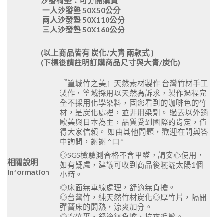
沙發椅墊：可分開購買
一人沙發墊 50X50公分
兩人沙發墊 50X110公分
三人沙發墊 50X160公分
(以上商品皆有 炭化/大青 兩款式 )
(下標後請註明訂購商品尺寸與大青/炭化)
『篁城竹之美』天然素材製作 台灣竹材手工
製作，篁城採用以天然為訴求，製作過程完
全不採用化學染料，固您看到的咖啡色的竹
材，是炭化處裡，並非用染劑。 過去以外銷
歐美與日本為主，品質受到國際的肯定，值
得大家信賴。 如由其他問題，歡迎在問與答
中詢問，謝謝 ^口^
◎SGS檢驗測合格不含甲醛，請安心使用，
相關說明
如有疑慮，建議可收到商品後曬曬太陽1個
Information
小時。
◎床面無車線處理，舒適無負擔。
◎台灣竹，純天然竹材炭化◎厚竹片，隔開
彈簧床的悶熱，涼爽加分。
◎寬竹平‧舒適無負擔，抗夾毛髮。