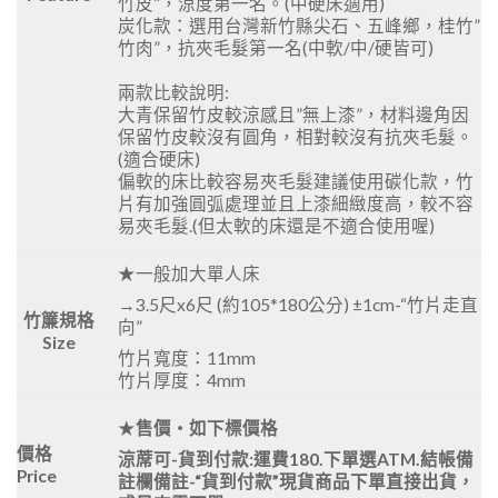
竹皮”，涼度第一名。(中硬床適用)
炭化款：選用台灣新竹縣尖石、五峰鄉，桂竹”
竹肉”，抗夾毛髮第一名(中軟/中/硬皆可)
兩款比較說明:
大青保留竹皮較涼感且”無上漆”，材料邊角因
保留竹皮較沒有圓角，相對較沒有抗夾毛髮。
(適合硬床)
偏軟的床比較容易夾毛髮建議使用碳化款，竹
片有加強圓弧處理並且上漆細緻度高，較不容
易夾毛髮.(但太軟的床還是不適合使用喔)
★一般加大單人床
→3.5尺x6尺 (約105*180公分) ±1cm-“竹片走直
竹簾規格
向”
Size
竹片寬度：11mm
竹片厚度：4mm
★
售價‧如下標價格
價格
涼蓆可-貨到付款:運費180.下單選ATM.結帳備
Price
註欄備註-“貨到付款”現貨商品下單直接出貨，