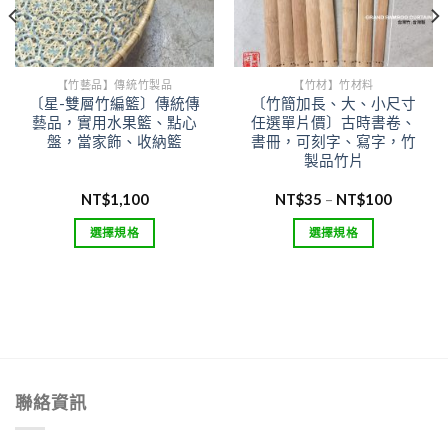
【竹藝品】傳統竹製品
【竹材】竹材料
〔星-雙層竹編籃〕傳統傳
〔竹簡加長、大、小尺寸
藝品，實用水果籃、點心
任選單片價〕古時書卷、
盤，當家飾、收納籃
書冊，可刻字、寫字，竹
製品竹片
價
NT$
1,100
NT$
35
–
NT$
100
格
範
選擇規格
選擇規格
圍：
NT$35
此
此
到
產
產
NT$100
品
品
有
有
多
多
種
種
款
款
聯絡資訊
式。
式。
可
可