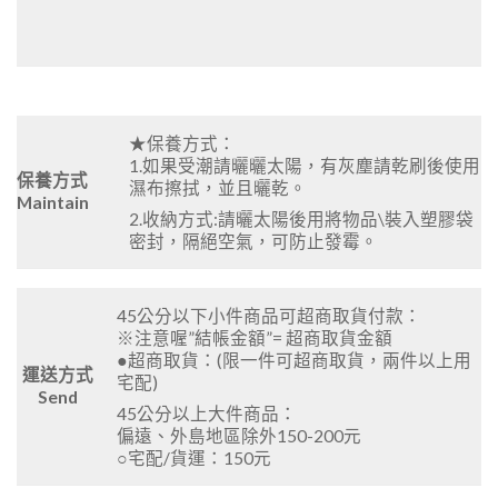
★保養方式：
1.如果受潮請曬曬太陽，有灰塵請乾刷後使用
保養方式
濕布擦拭，並且曬乾。
Maintain
2.收納方式:請曬太陽後用將物品\裝入塑膠袋
密封，隔絕空氣，可防止發霉。
45公分以下小件商品可超商取貨付款：
※注意喔”結帳金額”= 超商取貨金額
●超商取貨：(限一件可超商取貨，兩件以上用
運送方式
宅配)
Send
45公分以上大件商品：
偏遠、外島地區除外150-200元
○宅配/貨運：150元