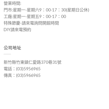
營業時間:
在
在
門市:星期一-星期六9：00-17：30(星期日公休)
產
產
品
品
工廠:星期一-星期五9：00-17：00
頁
頁
特殊節慶-請來電詢問開館時間
面
面
DIY請來電預約
選
選
擇
擇
選
選
公司地址
項
項
新竹縣竹東鎮仁愛路370巷31號
電話：(03)5956965
傳真：(03)5966965