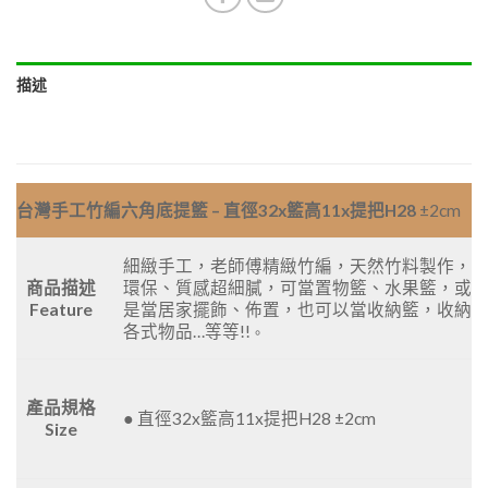
描述
台灣手工竹編六角底提籃 – 直徑32x籃高11x提把H28
±2cm
細緻手工，老師傅精緻竹編，天然竹料製作，
商品描述
環保、質感超細膩，可當置物籃、水果籃，或
Feature
是當居家擺飾、佈置，也可以當收納籃，收納
各式物品…等等!!
。
產品規格
● 直徑32x籃高11x提把H28 ±2cm
Size