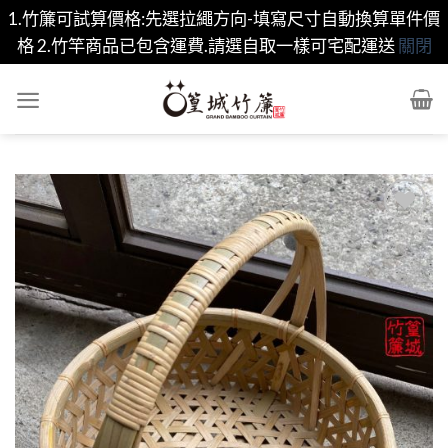
1.竹簾可試算價格:先選拉繩方向-填寫尺寸自動換算單件價
格 2.竹竿商品已包含運費.請選自取一樣可宅配運送
關閉
Skip
to
content
Add to
wishlist