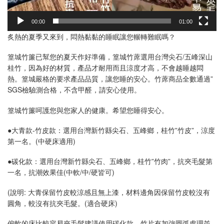
00:00
01:00
炙熱的夏季又來到，悶熱黏黏的睡眠讓您輾轉難眠嗎？
篁城竹簾已幫您的夏天作好準備，篁城竹蓆選用台灣尖石/五峰深山
桂竹，因為好的材質，產品才耐用而且涼度才高，不會越睡越悶
熱。篁城嚴格的要求產品品質，讓您睡的安心。竹蓆商品全數通過”
SGS檢驗測合格，不含甲醛，請安心使用。
篁城竹簾呵護您與您家人的健康。希望您睡得安心。
●大青款-竹皮款：選用台灣新竹縣尖石、五峰鄉，桂竹”竹皮”，涼度
第一名。(中硬床適用)
●碳化款：選用台灣新竹縣尖石、五峰鄉，桂竹”竹肉”，抗夾毛髮第
一名，抗潮效果佳(中軟/中/硬皆可)
(說明: 大青保留竹皮較涼感且無上漆，材料邊角因保留竹皮較沒有
圓角，較沒有抗夾毛髮。(適合硬床)
偏軟的床比較容易夾毛髮建議使用碳化款，竹片有加強圓弧處理並