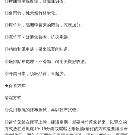
◎床面無車線處理，舒適無負擔。
◎台灣竹，純天然竹材炭化。
◎厚竹片，隔開彈簧床的悶熱，涼爽加分。
◎寬竹平‧舒適無負擔，抗夾毛髮。
◎精緻和風車邊‧帶來涼夏的味道。
◎底部貼布處理‧不滑動，耐用美觀好收納。
◎外銷日本，頂級品質，量超少。
★保養方式
清潔方式:
◎先用微濕的抹布擦拭，再以乾布拭乾。
◎當竹蓆鋪在床單上時，建議定期，就要將竹蓆拿起來，以豎立的
方式放在通風處10~15分鐘或曬曬太陽殺菌(最好的方式還要讓涼蓆
曬太陽喔)。而墊在下面的床單應直接清洗，避免灰塵堆積，再用吸