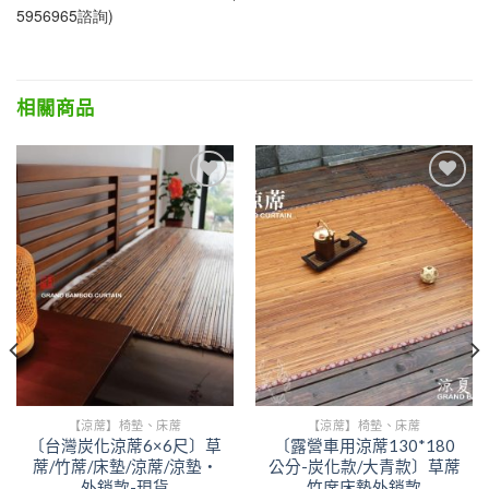
5956965諮詢)
相關商品
Add to
Add to
wishlist
wishlist
【涼蓆】椅墊、床蓆
【涼蓆】椅墊、床蓆
〔台灣炭化涼蓆6×6尺〕草
〔露營車用涼蓆130*180
蓆/竹蓆/床墊/涼蓆/涼墊‧
公分-炭化款/大青款〕草蓆
外銷款-現貨
竹席床墊外銷款