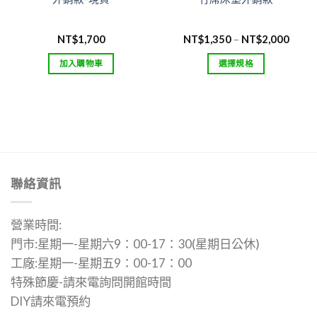
價
NT$
1,700
NT$
1,350
–
NT$
2,000
格
範
加入購物車
選擇規格
圍：
80
NT$1
此
到
產
50
NT$2
品
有
多
種
款
聯絡資訊
式。
可
營業時間:
在
門市:星期一-星期六9：00-17：30(星期日公休)
產
品
工廠:星期一-星期五9：00-17：00
頁
特殊節慶-請來電詢問開館時間
面
DIY請來電預約
選