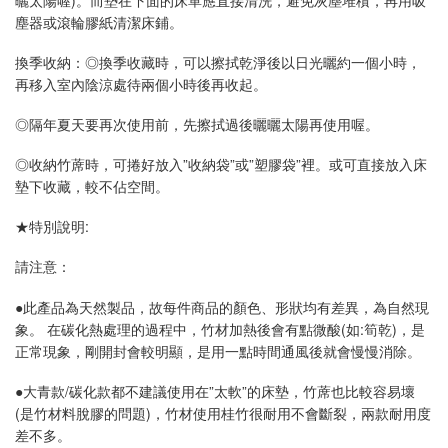
塵器或滾輪膠紙清潔床鋪。
換季收納：◎換季收藏時，可以擦拭乾淨後以日光曬約一個小時，
再移入室內陰涼處待兩個小時後再收起。
◎隔年夏天要再次使用前，先擦拭過後曬曬太陽再使用喔。
◎收納竹蓆時，可捲好放入”收納袋”或”塑膠袋”裡。或可直接放入床
墊下收藏，較不佔空間。
★特別說明:
請注意：
●此產品為天然製品，故每件商品的顏色、形狀均有差異，為自然現
象。 在碳化熱處理的過程中，竹材加熱後會有點微酸(如:筍乾)，是
正常現象，剛開封會較明顯，是用一點時間通風後就會慢慢消除。
●大青款/碳化款都不建議使用在”太軟”的床墊，竹蓆也比較容易壞
(是竹材料脫膠的問題)，竹材使用桂竹很耐用不會斷裂，兩款耐用度
差不多。