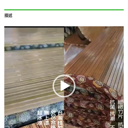
描述
視
訊
播
放
器