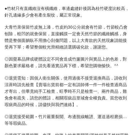
●竹材只有直纖維沒有橫纖維，車邊處縫針後因為桂竹硬度比較高，
針孔邊緣多少會有產生裂纹，屬正常現象。
大青竹蓆保留竹皮無上漆，竹皮約30公分就會有竹節，竹節較凸會
刨除，較凹的就會保留，直接觸摸一定會天然竹節的纖維觸感，身
體是整個面躺臥不用擔心刮傷問題，以上大青款的天然現象請能接
受再下單；希望整個較光滑精緻請選購碳化款，謝謝您。
◎因螢幕品牌或硬體設定不同會造成竹簾圖片與實品上的色差，對
顏色要求嚴格者，請先看過實品再下標，希望您購物愉快。^^
◎退貨需知：因個人衛生關係，使用過後不接受退換商品，請收到
涼蓆時請先檢查【賣場出貨前都一定有請師傅一件一件檢查過商品
才寄出，但畢竟純手工檢查，旺季時不只是檢查一、兩件商品，難
免會有疏失，請您的體諒，相關瑕疵品篁城會全權負責。當您收到
瑕疵商品的時候，請儘快與我們連絡】。
◎退貨接受範圍‧竹片嚴重裂開、布邊脫線離譜、運送過程磨損…
等等瑕疵品。
◎退貨不接受範圍‧色澤、紋路上的差異問題(因竹材是天然材質難