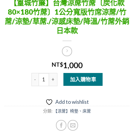
【篁城竹簾】台灣涼蓆竹蓆〔炭化款
80×180竹蓆〕1公分寬版竹席涼蓆/竹
蓆/涼墊/草蓆./涼感床墊/降溫/竹蓆外銷
日本款
1,000
NT$
【篁城竹簾】台灣涼蓆竹蓆〔炭化款80x180竹蓆
加入購物車
Add to wishlist
分類:
【涼蓆】椅墊、床蓆