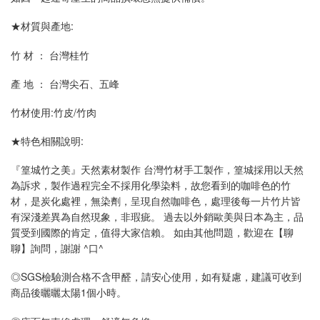
★材質與產地:
竹 材 ： 台灣桂竹
產 地 ： 台灣尖石、五峰
竹材使用:竹皮/竹肉
★特色相關說明:
『篁城竹之美』天然素材製作 台灣竹材手工製作，篁城採用以天然
為訴求，製作過程完全不採用化學染料，故您看到的咖啡色的竹
材，是炭化處裡，無染劑，呈現自然咖啡色，處理後每一片竹片皆
有深淺差異為自然現象，非瑕疵。 過去以外銷歐美與日本為主，品
質受到國際的肯定，值得大家信賴。 如由其他問題，歡迎在【聊
聊】詢問，謝謝 ^口^
◎SGS檢驗測合格不含甲醛，請安心使用，如有疑慮，建議可收到
商品後曬曬太陽1個小時。