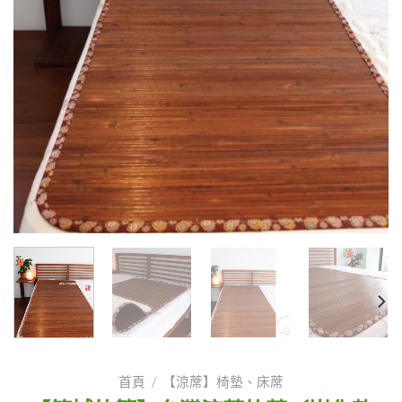
首頁
/
【涼蓆】椅墊、床蓆