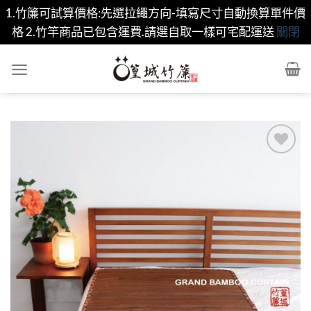
1.竹簾可試算價格:先選拉繩方向-填寫尺寸自動換算單件價
格 2.竹竿商品已包含運費.請選自取一樣可宅配運送
關閉
Skip
to
content
Add to
wishlist