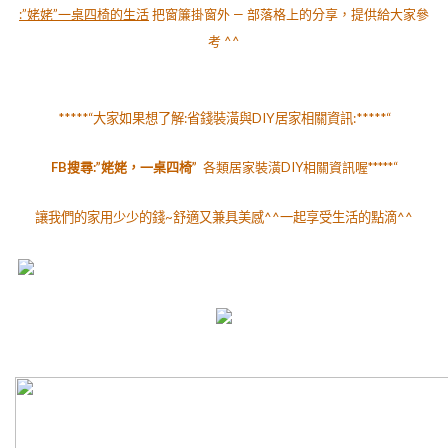
:”姥姥”一桌四椅的生活
把窗簾掛窗外 — 部落格上的分享，提供給大家參
考 ^^
*****“大家如果想了解:省錢裝潢與DIY居家相關資訊:*****“
FB
搜尋:”姥姥，一桌四椅”
各類
居家裝潢DIY相關資訊喔*****“
讓我們的家用少少的錢~舒適又兼具美感^^一起享受生活的點滴^^