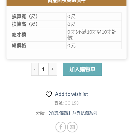
窗簾面積與總價格
換算寬（尺）
0 尺
換算高（尺）
0 尺
0 才(不滿10才以10才計
總才積
價)
總價格
0 元
【型號：153】淺咖啡碳化竹皮+竹肉/半戶外使用
加入購物車
Add to wishlist
貨號:
CC-153
分類:
【竹簾/窗簾】戶外抗潮系列