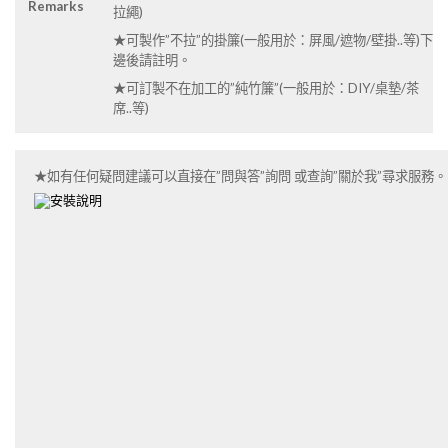
Remarks
拉繩)
★可製作”不拉”的掛簾(一般用於：屏風/遮物/壁掛..等)下
邊後請註明。
★可訂製不在加工的”純竹簾”(一般用於：DIY/桌墊/茶
席..等)
★如有任何疑問建議可以直接在”問與答”詢問 或查詢”關於我”尋求服務。