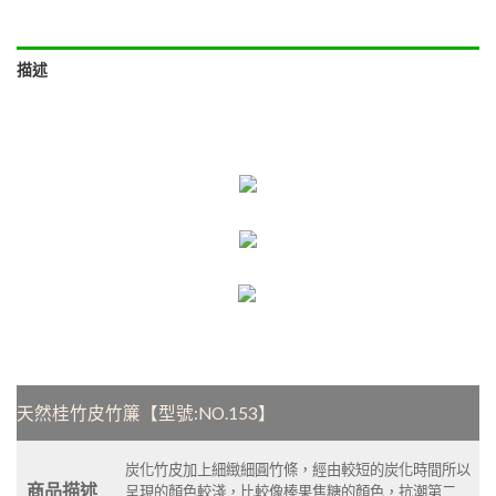
描述
天然桂竹皮竹簾【型號:NO.153】
炭化竹皮加上細緻細圓竹條，經由較短的炭化時間所以
商品描述
呈現的顏色較淺，比較像榛果焦糖的顏色，抗潮第二