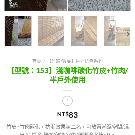
首頁
/
【竹簾/窗簾】戶外抗潮系列
【型號：153】淺咖啡碳化竹皮+竹肉/
半戶外使用
83
NT$
竹皮+竹肉碳化，抗潮效果第二名，可放置潮濕空間/溫
泉/山區/海邊等空間(室內/偶爾潑水皆可)。