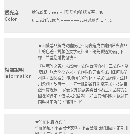
遮光效果：●●●○○ [隱隱約約] 透光率：48
透光度
Color
0 ← 越低越遮光 —————– 越高越透光 → 120
★因螢幕品牌或硬體設定不同會造成竹簾圖片與實品
上的色差，對顏色要求嚴格者，請先看過實品再下
標，希望您購物愉快。
『篁城竹之美』天然素材製作 台灣竹材手工製作，篁
相關說明
城採用以天然為訴求，製作過程完全不採用任何化學
Information
材料，固您看到的咖啡色的竹材，是炭化處裡，並非
用染劑，故每一片、每一批都會有深淺差異，乃是自
然材質現象。 過去以外銷歐美與日本為主，品質受到
國際的肯定，值得大家信賴。 如由其他問題，歡迎在
問與答中詢問，謝謝 ^口^
★竹簾保養方式：
竹簾通風，不容易卡灰塵，不容易髒很好照顧，定期用
刷子將灰塵刷除即可。