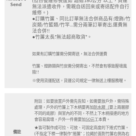
(但日後維修長度如"超過180公分"以上，貨運
Send
無法派遣收件，需親自送回來或寄送配件自行
維修。)
●訂購竹簾、同比訂單無法合併商品有:燈飾/竹
炭類/竹籃類/竹竿…需分兩筆訂單寄出.運費無
法合併!!
●竹簾太長."無法超商取貨"。
如果有訂購竹簾需分開寄送，無法合併運費
竹簾、燈飾類與竹炭需分開寄出，不然會有導致壓壞風
險!!
※使用貨運配送，貨運公司規定一律無送上樓服務喔。
附註：如要放置戶外需先告知，如需要放戶外，需特殊
處理，戶外的竹簾上下木柄要再加
防水膠〔
要上兩層膠
不同的底膠〕與室內的不同，不然上下木柄接連的地方
會容易腐壞，戶外一件需要加
50元
工本費。
★皆可製作
成可拉、可放、可固定高度的下捲式竹簾。
備註
(不指定
下標一律製作”捲簾”；拉繩於面對竹簾右側為右