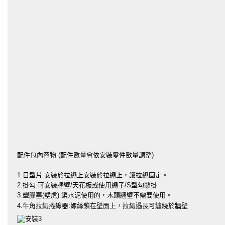
配件包內容物:(配件數量會依安裝零件數量調整)
1.日型片:安裝於拉繩上安裝於拉繩上，讓拉繩固定。
2.掛勾:可安裝牆壁/天花板或使用繩子/S型勾懸掛
3.塑膠塞(壁虎):鎖水泥使用的，木頭牆壁不需要使用。
4.牛角拉繩捲線器:螺絲鎖在壁面上，拉繩過長可纏繞於牆壁