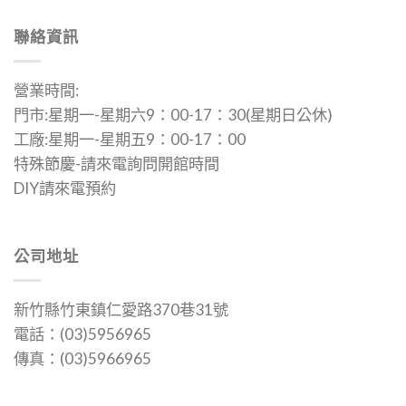
可
可
聯絡資訊
在
在
產
產
品
品
營業時間:
頁
頁
門市:星期一-星期六9：00-17：30(星期日公休)
面
面
工廠:星期一-星期五9：00-17：00
選
選
擇
擇
特殊節慶-請來電詢問開館時間
選
選
DIY請來電預約
項
項
公司地址
新竹縣竹東鎮仁愛路370巷31號
電話：(03)5956965
傳真：(03)5966965