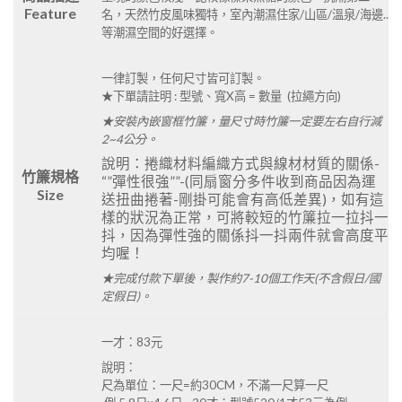
Feature
名，天然竹皮風味獨特，室內潮濕住家/山區/溫泉/海邊..
等潮濕空間的好選擇。
一律訂製，任何尺寸皆可訂製。
★下單請註明 : 型號、寬X高 = 數量 (拉繩方向)
★安裝內嵌窗框竹簾，量尺寸時竹簾一定要左右自行減
2~4公分。
說明：捲織材料編織方式與線材材質的關係-
竹簾規格
“”彈性很強””-(同扇窗分多件收到商品因為運
Size
送扭曲捲著-剛掛可能會有高低差異)，如有這
樣的狀況為正常，可將較短的竹簾拉一拉抖一
抖，因為彈性強的關係抖一抖兩件就會高度平
均喔！
★完成付款下單後，製作約7-10個工作天(不含假日/國
定假日)。
一才：83元
說明：
尺為單位：一尺=約30CM，不滿一尺算一尺