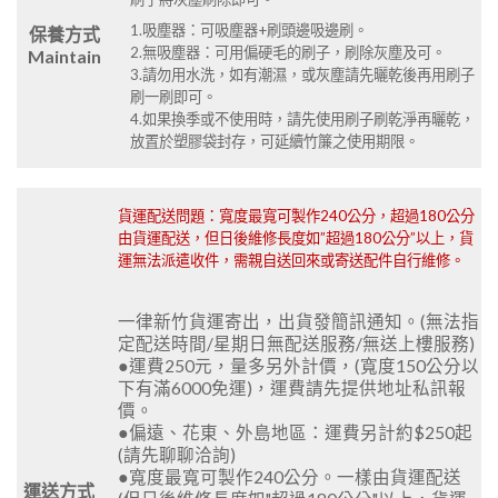
1.吸塵器：可吸塵器+刷頭邊吸邊刷。
保養方式
2.無吸塵器：可用偏硬毛的刷子，刷除灰塵及可。
Maintain
3.請勿用水洗，如有潮濕，或灰塵請先曬乾後再用刷子
刷一刷即可。
4.如果換季或不使用時，請先使用刷子刷乾淨再曬乾，
放置於塑膠袋封存，可延續竹簾之使用期限。
貨運配送問題：寬度最寬可製作240公分，超過180公分
由貨運配送，但日後維修長度如”超過180公分”以上，貨
運無法派遣收件，需親自送回來或寄送配件自行維修。
一律新竹貨運寄出，出貨發簡訊通知。(無法指
定配送時間/星期日無配送服務/無送上樓服務)
●運費250元，量多另外計價，(寬度150公分以
下有滿6000免運)，運費請先提供地址私訊報
價。
●偏遠、花東、外島地區：運費另計約$250起
(請先聊聊洽詢)
●寬度最寬可製作240公分。一樣由貨運配送
運送方式