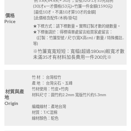
例 5.8尺x4.6尺= 30才；型號520/1才53元為例
(30)才x一才價格(53元)=竹簾一件金額(1590元)
[最低10才，不滿10才算10才的金額]
價格
[此價格含配件/木柄/掛勾]
Price
★下標方式：請下標數量 = 實際訂製才數的總數量。
★下標後請於：得標填單處留言給買家處留言：
(訂製：竹簾型號 / 尺寸(寬X高cm) / 數量 / 特殊備註..
等)
※竹簾寬寬短短：寬幅(超過180cm)較寬才數
未滿35才有材料加長費用一件200元※
竹 材 ： 台灣桂竹
產 地 ： 台灣尖石、五峰
竹材使用：竹皮+竹肉
材質與產
材料尺寸：圓竹約2.2mm 寬版竹片約5.3mm
地
Origin
編織線材：產地台灣
材質：T/C混棉
線材顏色：駝色