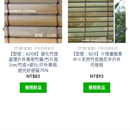
wishlist
wishlist
【竹簾/窗簾】戶外抗潮系列
【竹簾/窗簾】戶外抗潮系列
【型號：620B】碳化竹皮
【型號：820】※限量販售
處理戶外專用竹簾/竹片寬
中※天然竹皮燒花半戶外
1cm/竹皮+碳化/戶外專用.
可使用
遮光好遮蔽70%
NT$
83
NT$
93
此
此
檢視商品
檢視商品
產
產
品
品
有
有
多
多
種
種
款
款
式。
式。