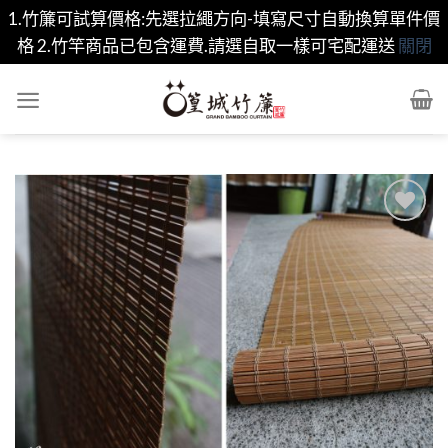
1.竹簾可試算價格:先選拉繩方向-填寫尺寸自動換算單件價
格 2.竹竿商品已包含運費.請選自取一樣可宅配運送
關閉
Skip
to
content
Add to
wishlist