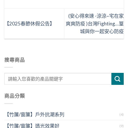
(安心得來速 -涼涼~宅在家
【2025春節休假公告】
爽爽防疫 )台灣Fighting…篁
城與你一起安心防疫
搜尋商品
搜
尋
關
商品分類
鍵
字:
【竹簾/窗簾】戶外抗潮系列
(4)
【竹簾/窗簾】透光效果好
(9)