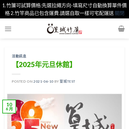
1.竹簾可試算價格:先選拉繩方向-填寫尺寸自動換算單件價
格 2.竹竿商品已包含運費.請選自取一樣可宅配運送
關閉
Skip
to
content
活動訊息
【2025年元旦休館】
POSTED ON
2021-06-10
BY
篁城TEST
10
6 月