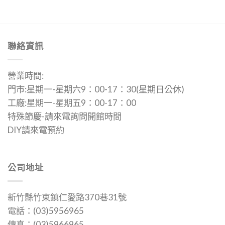
有
多
種
款
聯絡資訊
式。
可
營業時間:
在
門市:星期一-星期六9：00-17：30(星期日公休)
產
品
工廠:星期一-星期五9：00-17：00
頁
特殊節慶-請來電詢問開館時間
面
DIY請來電預約
選
擇
選
公司地址
項
新竹縣竹東鎮仁愛路370巷31號
電話：(03)5956965
傳真：(03)5966965