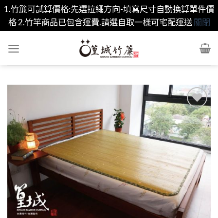
1.竹簾可試算價格:先選拉繩方向-填寫尺寸自動換算單件價
格 2.竹竿商品已包含運費.請選自取一樣可宅配運送
關閉
Skip
to
content
Add to
wishlist