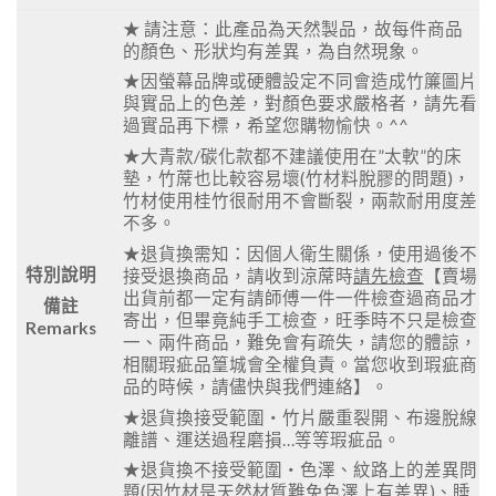
★ 請注意：此產品為天然製品，故每件商品
的顏色、形狀均有差異，為自然現象。
★因螢幕品牌或硬體設定不同會造成竹簾圖片
與實品上的色差，對顏色要求嚴格者，請先看
過實品再下標，希望您購物愉快。^^
★大青款/碳化款都不建議使用在”太軟”的床
墊，竹蓆也比較容易壞(竹材料脫膠的問題)，
竹材使用桂竹很耐用不會斷裂，兩款耐用度差
不多。
★退貨換需知：因個人衛生關係，使用過後不
特別說明
接受退換商品，請收到涼蓆時
請先檢查
【賣場
出貨前都一定有請師傅一件一件檢查過商品才
備註
寄出，但畢竟純手工檢查，旺季時不只是檢查
Remarks
一、兩件商品，難免會有疏失，請您的體諒，
相關瑕疵品篁城會全權負責。當您收到瑕疵商
品的時候，請儘快與我們連絡】。
★退貨換接受範圍‧竹片嚴重裂開、布邊脫線
離譜、運送過程磨損…等等瑕疵品。
★退貨換不接受範圍‧色澤、紋路上的差異問
題(因竹材是天然材質難免色澤上有差異)、睡