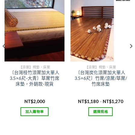
Add to
Add to
wishlist
wishlist
【涼蓆】椅墊、床蓆
【涼蓆】椅墊、床蓆
〔台灣桂竹涼蓆加大單人
〔台灣炭化涼蓆加大單人
3.5×6尺-大青〕草蓆竹席
3.5×6尺〕竹蓆/涼蓆/草蓆/
床墊，外銷款-現貨
竹席床墊
價
NT$
2,000
NT$
1,180
–
NT$
1,270
格
範
加入購物車
選擇規格
圍：
1,000
NT$1
此
到
產
1,800
NT$1
品