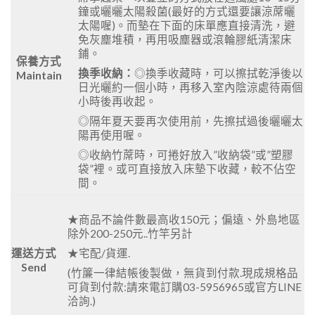
鐘或曬曬太陽殺菌(最好的方式還要讓涼蓆曬
太陽喔)。而墊在下面的床單應直接清洗，避
免灰塵堆積，再用吸塵器或滾輪膠紙清潔床
鋪。
保養方式
換季收納：
◎換季收藏時，可以擦拭乾淨後以
Maintain
日光曬約一個小時，再移入室內陰涼處待兩個
小時後再收起。
◎隔年夏天要再次使用前，先擦拭過後曬曬太
陽再使用喔。
◎收納竹蓆時，可捲好放入”收納袋”或”塑膠
袋”裡。或可直接放入床墊下收藏，較不佔空
間。
★商品不論件數最高收150元；偏遠、外島地區
除外200-250元..竹竿另計
★宅配/貨運.
運送方式
Send
(竹簾一律結帳後製做，無貨到付款.現成規格品
可貨到付款:請來電訂購03-5956965或官方LINE
洽詢.)