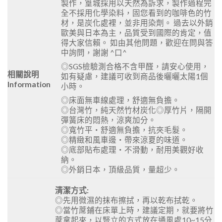
製作，篁城採用以天然為訴求，製作過程完
全不採用化學染料，固您看到的咖啡色的竹
材，是炭化處裡，並非用染劑。 過去以外銷
歐美與日本為主，品質受到國際的肯定，值
得大家信賴。 如由其他問題，歡迎在問與答
中詢問，謝謝 ^口^
◎SGS檢驗測合格不含甲醛，請安心使用，
相關說明
如有疑慮，建議可收到商品後曬曬太陽1個
Information
小時。
◎床面無車線處理，舒適無負擔。
◎台灣竹，純天然竹材炭化◎厚竹片，隔開
彈簧床的悶熱，涼爽加分。
◎寬竹平‧舒適無負擔，抗夾毛髮。
◎精緻和風車邊‧帶來涼夏的味道。
◎底部貼布處理‧不滑動，耐用美觀好收
納。
◎外銷日本，頂級品質，量超少。
清潔方式:
◎先用微濕的抹布擦拭，再以乾布拭乾。
◎當竹蓆鋪在床單上時，建議定期，就要將竹
蓆拿起來，以豎立的方式放在通風處10~15分