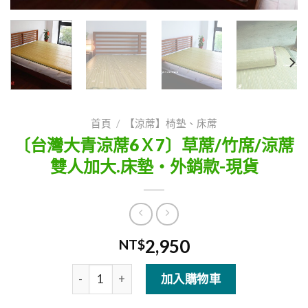
首頁
/
【涼蓆】椅墊、床蓆
〔台灣大青涼蓆6Ｘ7〕草蓆/竹席/涼蓆
雙人加大.床墊‧外銷款-現貨
2,950
NT$
〔台灣大青涼蓆6Ｘ7〕草蓆/竹席/涼蓆雙人加大.
加入購物車