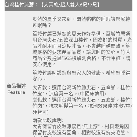
台灣桂竹涼蓆：【大青款/超大雙人6尺*7尺】
炙熱的夏季又來到，悶熱黏黏的睡眠讓您展轉
難眠嗎？
篁城竹簾已幫您的夏天作好準備，篁城
竹蓆選
用台灣尖石/五峰深山桂竹，因為好的材質，產
品才耐用而且涼度才高，不會越睡越悶熱。篁
城嚴格的要求產品品質，讓您睡的安心。竹蓆
商品全數通過”SGS檢驗測合格，不含甲醛，請
安心使用。
篁城竹簾呵護您與您家人的健康。希望您睡得
安心。
商品描述
大青款：選用台灣新竹縣尖石、五峰鄉，桂竹”
Feature
竹皮”，涼度第一名。(中硬床適用)
炭化款：選用台灣新竹縣尖石、五峰鄉，桂竹”
竹肉”，抗夾毛髮第一名，抗潮效果佳(中軟/中/
硬皆可)
兩款比較說明:
大青保留竹皮較涼感且”無上漆”，材料邊角因
保留竹皮較沒有圓角，相對較沒有抗夾毛髮。