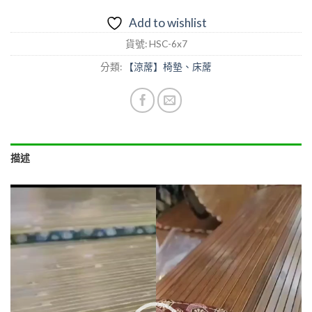
Add to wishlist
貨號:
HSC-6x7
分類:
【涼蓆】椅墊、床蓆
描述
視
訊
播
放
器