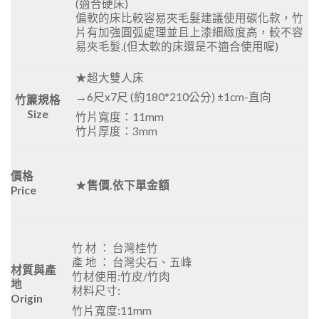
(適合硬床)
偏軟的床比較容易夾毛髮建議使用碳化款，竹
片有加強圓弧處理並且上漆細緻度高，較不容
易夾毛髮.(但太軟的床還是不適合使用喔)
★超大雙人床
→6尺x7尺 (約180*210公分) ±1cm-直向
竹簾規格
Size
竹片寬度：11mm
竹片厚度：3mm
價格
★
售價.依下單金額
Price
竹 材 ： 台灣桂竹
產 地 ： 台灣尖石、五峰
材質與產
竹材使用:竹皮/竹肉
地
材料尺寸:
Origin
竹片寬度:11mm