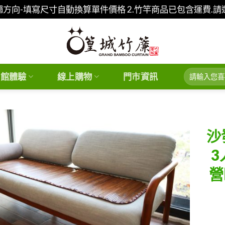
繩方向-填寫尺寸自動換算單件價格 2.竹竿商品已包含運費.
搜
化館體驗
線上購物
門市資訊
尋
關
鍵
字:
沙
3
Add to
營
wishlist