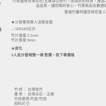
竹蓆選用台灣尖石/五峰深山桂竹，因為好的材質，產
e
品品質，讓您睡的安心。竹蓆商品全數通過
篁城竹簾呵護您與您家
★沙發專用單人涼蓆坐墊
→50X160公分
格
竹片寬度:1.1mm
竹片厚度:3mm
★
炭化
3人坐沙發椅墊一律 售價‧依下單價格
竹 材 ： 台灣桂竹
產 地 ： 台灣尖石、五峰
竹材使用:竹皮/竹肉
材料尺寸: