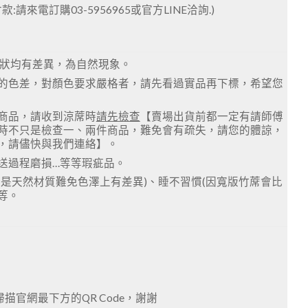
來電訂購03-5956965或官方LINE洽詢.)
形狀均有差異，為自然現象。
的色差，對顏色要求嚴格者，請先看過實品再下標，希望您
商品，請收到涼蓆時
請先檢查
【賣場出貨前都一定有請師傅
時不只是檢查一、兩件商品，難免會有疏失，請您的體諒，
，請儘快與我們連絡】。
送過程磨損…等等瑕疵品。
是天然材質難免色澤上有差異)、睡不習慣(因寬版竹蓆會比
等等。
或掃描官網最下方的QR Code，謝謝