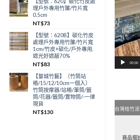
【型號：620】碳化竹皮處
理戶外專用竹簾/竹片寬
0.5cm
NT$
73
【型號：620B】碳化竹皮
處理戶外專用竹簾/竹片寬
1cm/竹皮+碳化/戶外專用.
遮光好遮蔽70%
NT$
83
00:00
【篁城竹藝】〔竹筒站
樁/15/12/10cm一個入〕
竹筒按摩器/站樁/筆筒/籤
筒/花器/籤筒/置物筒/-一律
現貨
台灣桂竹涼
NT$
130
商品描