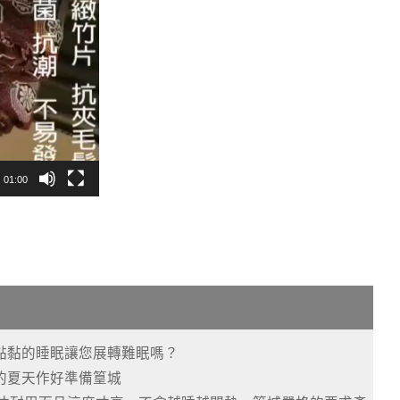
01:00
黏黏的睡眠讓您展轉難眠嗎？
的夏天作好準備篁城