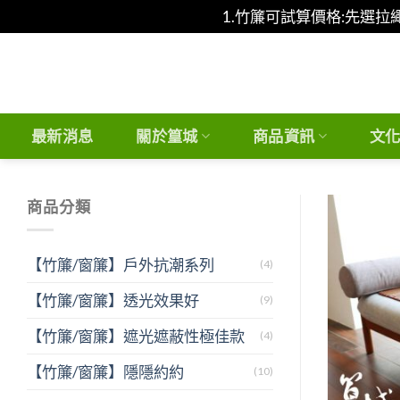
1.竹簾可試算價格:先選拉
Skip
to
content
最新消息
關於篁城
商品資訊
文
商品分類
【竹簾/窗簾】戶外抗潮系列
(4)
【竹簾/窗簾】透光效果好
(9)
【竹簾/窗簾】遮光遮蔽性極佳款
(4)
【竹簾/窗簾】隱隱約約
(10)