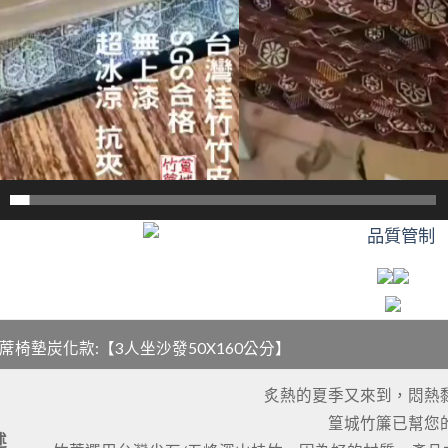
蓆椅墊炭化款:【3人坐沙發50X160公分】
炙熱的夏季又來到，悶熱
篁城竹簾已幫您
述