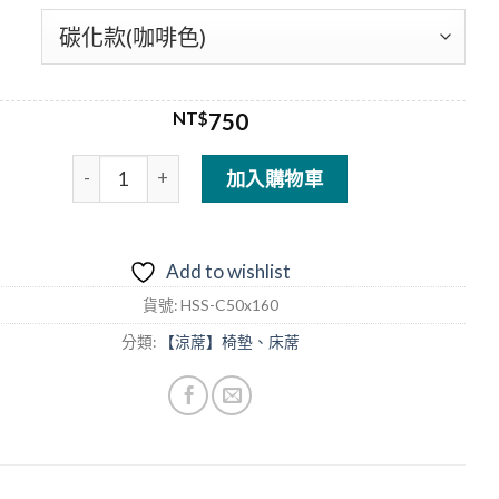
範
圍：
NT$750
到
NT$
750
NT$1,380
沙發專用涼蓆椅墊〔三 人-沙發椅墊3人坐-碳化款〕椅
加入購物車
Add to wishlist
貨號:
HSS-C50x160
分類:
【涼蓆】椅墊、床蓆