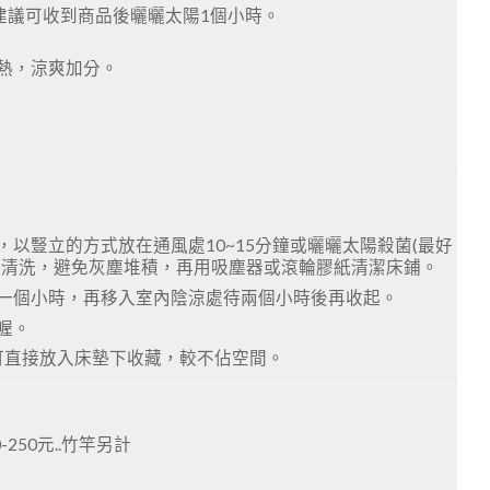
建議可收到商品後曬曬太陽1個小時。
熱，涼爽加分。
以豎立的方式放在通風處10~15分鐘或曬曬太陽殺菌(最好
接清洗，避免灰塵堆積，再用吸塵器或滾輪膠紙清潔床鋪。
一個小時，再移入室內陰涼處待兩個小時後再收起。
喔。
或可直接放入床墊下收藏，較不佔空間。
50元..竹竿另計