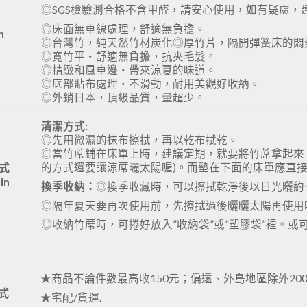
◎SGS檢驗測合格不含甲醛，請安心使用，如有疑慮，
◎床面無車線處理，舒適無負擔。
n
◎台灣竹，純天然竹材炭化◎厚竹片，隔開彈簧床的悶
◎寬竹平‧舒適無負擔，抗夾毛髮。
◎精緻和風車邊‧帶來涼夏的味道。
◎底部貼布處理‧不滑動，耐用美觀好收納。
◎外銷日本，頂級品質，量超少。
清潔方式:
◎先用微濕的抹布擦拭，再以乾布拭乾。
◎當竹蓆鋪在床單上時，建議定期，就要將竹蓆拿起來，
的方式還要讓涼蓆曬太陽喔)。而墊在下面的床單應直
式
in
換季收納：
◎換季收藏時，可以擦拭乾淨後以日光曬約
◎隔年夏天要再次使用前，先擦拭過後曬曬太陽再使用
◎收納竹蓆時，可捲好放入”收納袋”或”塑膠袋”裡。
★商品不論件數最高收150元；偏遠、外島地區除外200-2
式
★宅配/貨運.