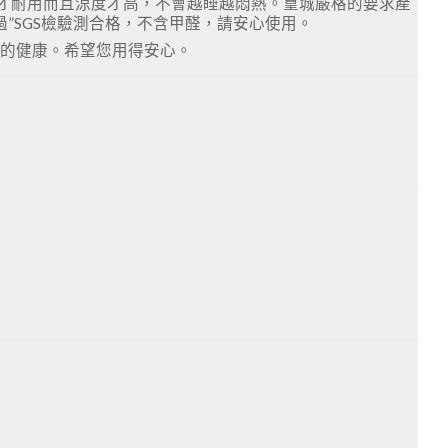
品才耐用而且涼度才高，不會越睡越悶熱。篁城嚴格的要求產
”SGS檢驗測合格，不含甲醛，請安心使用。
人的健康。希望您用得安心。