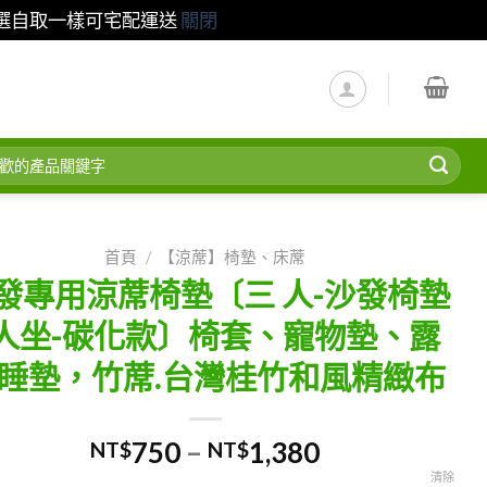
請選自取一樣可宅配運送
關閉
首頁
/
【涼蓆】椅墊、床蓆
發專用涼蓆椅墊〔三 人-沙發椅墊
人坐-碳化款〕椅套、寵物墊、露
睡墊，竹蓆.台灣桂竹和風精緻布
價
750
–
1,380
NT$
NT$
格
清除