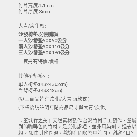
竹片寬度:1.1mm
竹片厚度:3mm
大青/炭化款:
沙發椅墊:分開購買
一人沙發墊50X50公分
兩人沙發墊50X110公分
三人沙發墊50X160公分
一套另有特價:價格
其他椅墊系列:
單人椅墊:(43×43±2cm)
靠背椅墊:(43X48cm)
(以上商品皆有 炭化/大青 兩款式 )
(下標後請註明訂購商品尺寸與大青/炭化)
『篁城竹之美』天然素材製作 台灣竹材手工製作，篁
到的咖啡色的竹材，是炭化處裡，並非用染劑。 過去
賴。 如由其他問題，歡迎在問與答中詢問，謝謝 ^口^