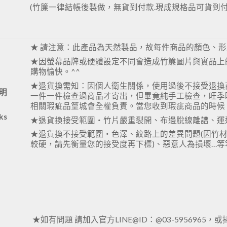
(竹簾一律結帳後製做，無貨到付款.現成規格品可貨到付款:請
★ 請注意：此產品為天然製品，故每件商品的顏色、
★因螢幕品牌或硬體設定不同會造成竹簾圖片與實品上
購物愉快。^^
★退貨換需知：因個人衛生關係，使用過後不接受退換
明
一件一件檢查過商品才寄出，但畢竟純手工檢查，旺季
相關瑕疵品篁城會全權負責。當您收到瑕疵商品的時候
ks
★退貨換接受範圍‧竹片嚴重裂開、布邊脫線離譜、運
★退貨換不接受範圍‧色澤、紋路上的差異問題(因竹材
較硬，請先衡量您的接受度再下標)、惡意人為損壞…
★如有問題 請加入官方LINE@ID：@03-5956965，