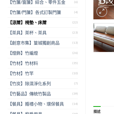
【竹簾/窗簾】綜合、零件五金
(6)
【竹簾/門簾】各式訂製門簾
(4)
【涼蓆】椅墊、床蓆
(22)
【茶具】茶杯、茶具
(23)
【創意市集】篁城獨創商品
(13)
【燈飾】竹編燈
(26)
【竹材】竹材料
(35)
【竹材】竹竿
(10)
【竹炭】除濕淨化系列
(7)
【竹藝品】傳統竹製品
(39)
【餐具】婚禮小物、環保餐具
(14)
描述
(29)