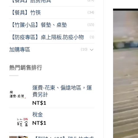
【餐具】廚房用具
【餐具】竹筷
視
(34)
訊
【竹簾小品】餐墊、桌墊
(15)
播
【防疫專區】桌上隔板.防疫小物
放
(1)
器
加購專區
(10)
熱門銷售排行
運費-花東、偏遠地區，運
費另計
NT$
1
稅金
NT$
1